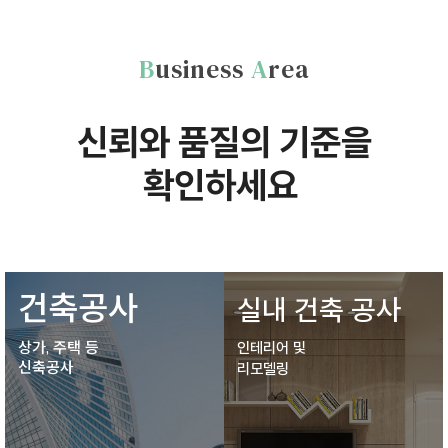
B
usiness
A
rea
신뢰와 품질의 기준을
확인하세요
건축공사
실내 건축 공사
상가, 주택 등
인테리어 및
​신축공사
리모델링