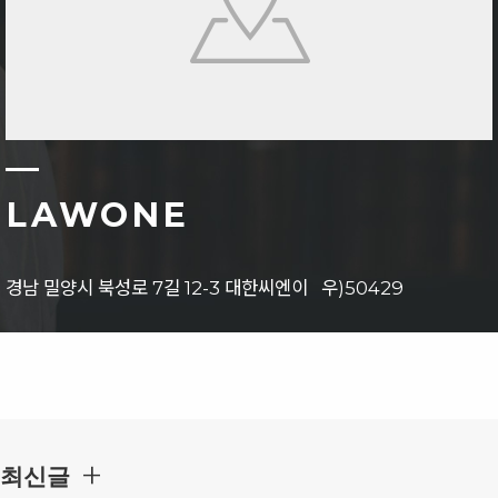
LAWONE
경남 밀양시 북성로 7길 12-3 대한씨엔이 우)50429
+
최신글